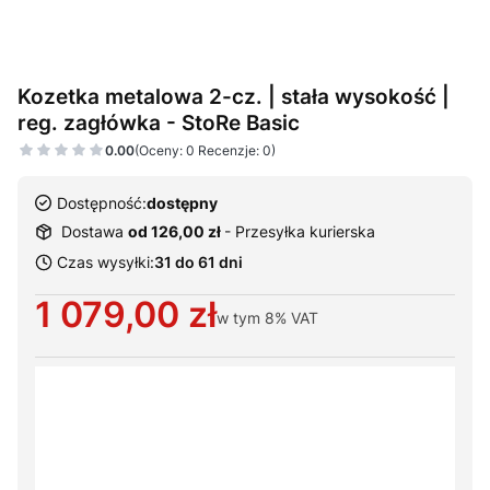
Kozetka metalowa 2-cz. | stała wysokość |
reg. zagłówka - StoRe Basic
0.00
(Oceny: 0 Recenzje: 0)
Dostępność:
dostępny
Dostawa
od 126,00 zł
- Przesyłka kurierska
Czas wysyłki:
31 do 61 dni
Cena
1 079,00 zł
w tym
8%
VAT
Wybierz warianty produktu:
Poszczególne warianty mogą różnić się ceną
*
Kolor tapicerki