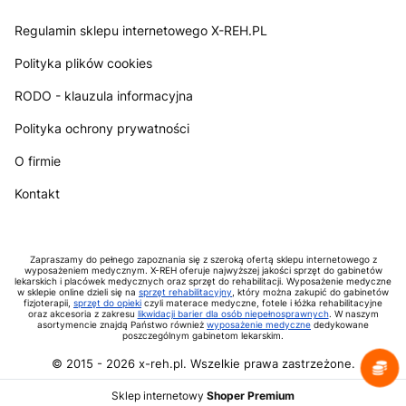
Regulamin sklepu internetowego X-REH.PL
Polityka plików cookies
RODO - klauzula informacyjna
Polityka ochrony prywatności
O firmie
Kontakt
Zapraszamy do pełnego zapoznania się z szeroką ofertą sklepu internetowego z
wyposażeniem medycznym. X-REH oferuje najwyższej jakości sprzęt do gabinetów
lekarskich i placówek medycznych oraz sprzęt do rehabilitacji. Wyposażenie medyczne
w sklepie online dzieli się na
sprzęt rehabilitacyjny
, który można zakupić do gabinetów
fizjoterapii,
sprzęt do opieki
czyli materace medyczne, fotele i łóżka rehabilitacyjne
oraz akcesoria z zakresu
likwidacji barier dla osób niepełnosprawnych
. W naszym
asortymencie znajdą Państwo również
wyposażenie medyczne
dedykowane
poszczególnym gabinetom lekarskim.
© 2015 -
2026
x-reh.pl. Wszelkie prawa zastrzeżone.
Sklep internetowy
Shoper Premium