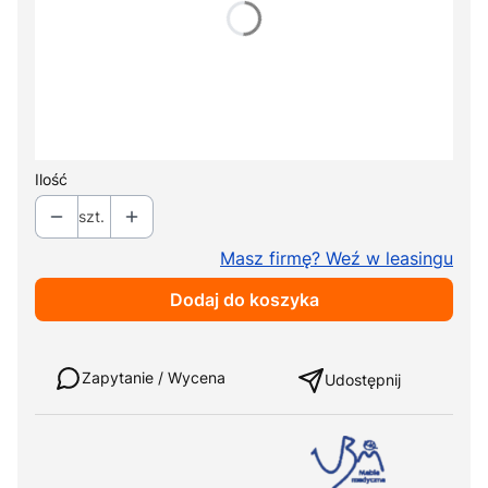
Pokaż wszystkie kolory
Kółka jezdne
Opcjonalne
+ 280,00 zł
Wycięcie na twarz
Opcjonalne
+ 150,00 zł
Ilość
szt.
Masz firmę? Weź w leasingu
Dodaj do koszyka
Weź w leasing
Zapytanie / Wycena
Udostępnij