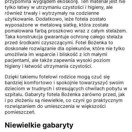
przypomina wyglądem ekoskórę. Ten materiał jest nie
tylko łatwy w utrzymaniu czystości i higieny, ale
również trwały i wytrzymały na codzienne
użytkowanie. Dodatkowo, leże fotela zostało
wyposażone w metalową siatkę, która została
pomalowana farbą proszkowo wraz z całym stelażem.
Taka konstrukcja gwarantuje ochronę całego stelaża
przed środkami czyszczącymi. Fotel Bożenka to
doskonałe rozwiązanie dla opiekunów, które nie tylko
umożliwia im wsparcie i bliskość z ich małymi
pacjentami, ale także zapewnia wysoki poziom
higieny i łatwość utrzymania czystości.
Dzięki takiemu fotelowi rodzice mogą czuć się
bardziej komfortowo i spokojnie towarzyszyć swoim
dzieciom w trudnych i stresujących chwilach pobytu w
szpitalu. Gabaryty fotela Bożenka zarówno przed, jak
i po złożeniu są niewielkie, co czyni go praktycznym
rozwiązaniem do umieszczenia w większości
pomieszczeń.
Niewielkie gabaryty