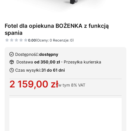
Fotel dla opiekuna BOŻENKA z funkcją
spania
0.00
(Oceny: 0 Recenzje: 0)
Dostępność:
dostępny
Dostawa
od 350,00 zł
- Przesyłka kurierska
Czas wysyłki:
31 do 61 dni
Cena
2 159,00 zł
w tym
8%
VAT
Wybierz warianty produktu:
Poszczególne warianty mogą różnić się ceną
*
Kolorystyka tapicerki