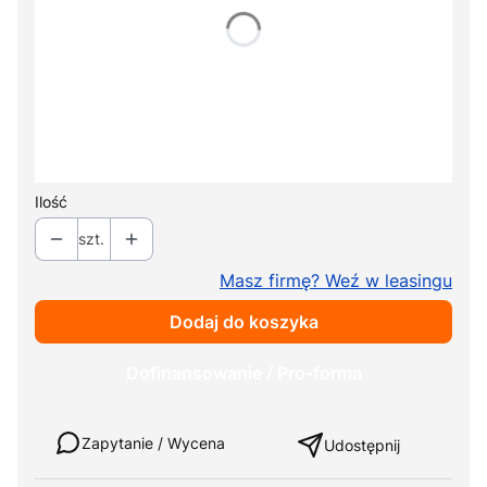
Pokaż wszystkie kolory
*
Kosz na rzeczy osobiste
Wybierz
Podłokietniki
Opcjonalne
+ 220,00 zł
Ilość
szt.
Masz firmę? Weź w leasingu
Dodaj do koszyka
Dofinansowanie / Pro-forma
Weź w leasing
Zapytanie / Wycena
Udostępnij