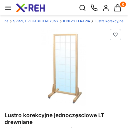
Produk
Otwórz wyszukiwarkę
łówna
SPRZĘT REHABILITACYJNY
KINEZYTERAPIA
Lustra korekcyjne
Lustro korekcyjne jednoczęsciowe LT
drewniane