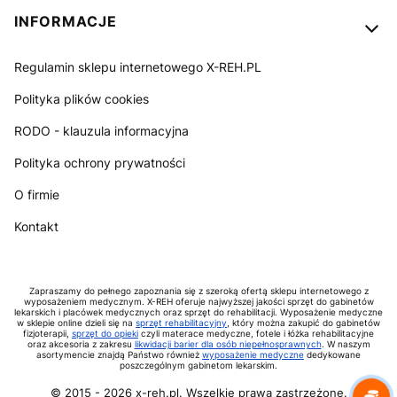
INFORMACJE
Regulamin sklepu internetowego X-REH.PL
Polityka plików cookies
RODO - klauzula informacyjna
Polityka ochrony prywatności
O firmie
Kontakt
Zapraszamy do pełnego zapoznania się z szeroką ofertą sklepu internetowego z
wyposażeniem medycznym. X-REH oferuje najwyższej jakości sprzęt do gabinetów
lekarskich i placówek medycznych oraz sprzęt do rehabilitacji. Wyposażenie medyczne
w sklepie online dzieli się na
sprzęt rehabilitacyjny
, który można zakupić do gabinetów
fizjoterapii,
sprzęt do opieki
czyli materace medyczne, fotele i łóżka rehabilitacyjne
oraz akcesoria z zakresu
likwidacji barier dla osób niepełnosprawnych
. W naszym
asortymencie znajdą Państwo również
wyposażenie medyczne
dedykowane
poszczególnym gabinetom lekarskim.
© 2015 -
2026
x-reh.pl. Wszelkie prawa zastrzeżone.