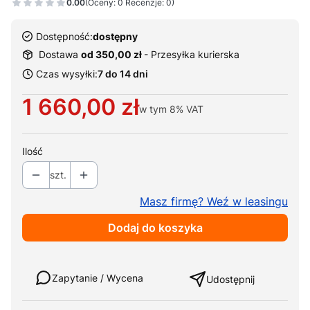
0.00
(Oceny: 0 Recenzje: 0)
Dostępność:
dostępny
Dostawa
od 350,00 zł
- Przesyłka kurierska
Czas wysyłki:
7 do 14 dni
Cena
1 660,00 zł
w tym
8%
VAT
Ilość
szt.
Masz firmę? Weź w leasingu
Dodaj do koszyka
Weź w leasing
Zapytanie / Wycena
Udostępnij