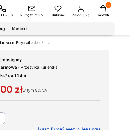
Produkty w kos
11 07 36
biuro@x-reh.pl
Ulubione
Zaloguj się
Koszyk
log
Kontakt
Materac profilaktyczny POLYPLOT z pokrowcem Polymaille do leża: 90x200 cm
ć:
dostępny
darmowa
- Przesyłka kurierska
ki:
7 do 14 dni
,00 zł
w tym
8%
VAT
Masz firmę? Weź w leasingu