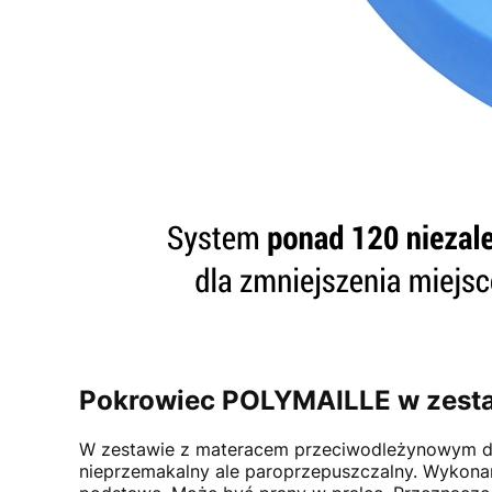
Pokrowiec POLYMAILLE w zest
W zestawie z materacem przeciwodleżynowym do
nieprzemakalny ale paroprzepuszczalny. Wykonan