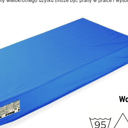
y wielokrotnego użytku (może być prany w pralce i wysok