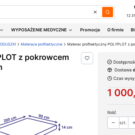
Wyczyść
Szukaj
12 3
WYPOSAŻENIE MEDYCZNE
Promocje
O firmie
B
PODUSZKI
Materace profilaktyczne
YPLOT z pokrowcem
Dostępnoś
m
Dostawa
Czas wysył
Cena
1 000
Ilość
szt.