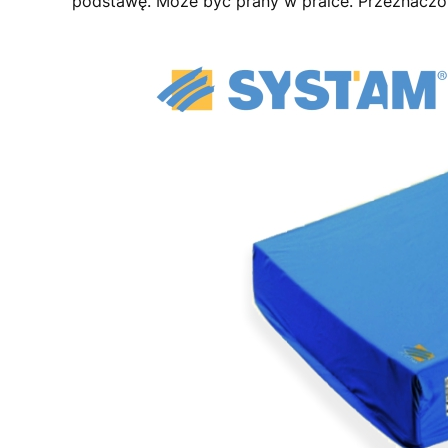
podstawę. Może być prany w pralce. Przeznaczon