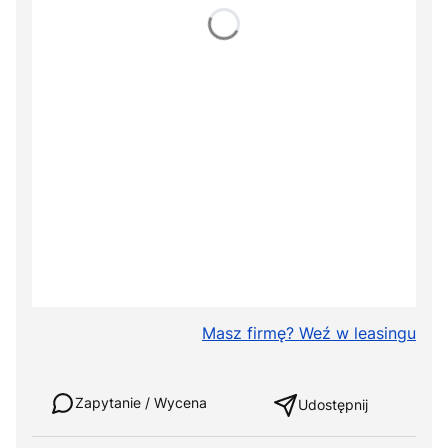
*
Kolorystyka
Wybierz
Wysięgnik (max odciążenie 80 kg)
Opcjonalne
+ 160,00 zł
Podstawka typu Tablet
Opcjonalne
+ 215,00 zł
Wieszak na kroplówkę
Opcjonalne
+ 280,00 zł
Opcja przedłużenia o 20 cm
Opcjonalne
+ 990,00 zł
Masz firmę? Weź w leasingu
Weź w leasing
Zapytanie / Wycena
Udostępnij