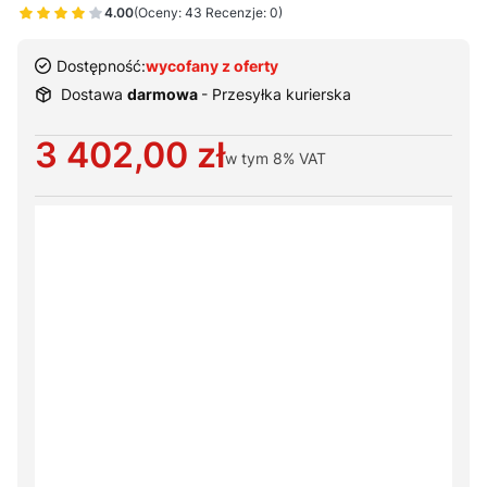
4.00
(Oceny: 43 Recenzje: 0)
Dostępność:
wycofany z oferty
Dostawa
darmowa
- Przesyłka kurierska
Cena
3 402,00 zł
w tym
8%
VAT
Wybierz warianty produktu:
Poszczególne warianty mogą różnić się ceną
*
Sposób dostawy
Wybierz
*
Wybierz materac
Wybierz