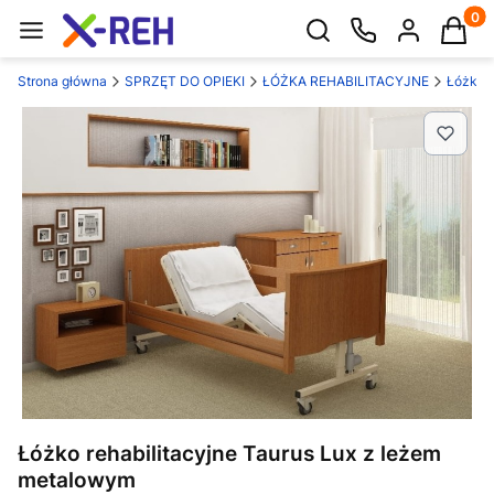
Produk
Otwórz wyszukiwarkę
Strona główna
SPRZĘT DO OPIEKI
ŁÓŻKA REHABILITACYJNE
Łóżka r
Łóżko rehabilitacyjne Taurus Lux z leżem
metalowym