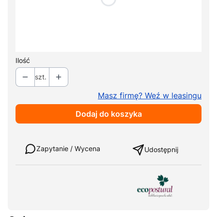
Wybierz
*
Kolor tapicerki
Pokaż wszystkie kolory
Ilość
szt.
Masz firmę? Weź w leasingu
Dodaj do koszyka
Weź w leasing
Zapytanie / Wycena
Udostępnij