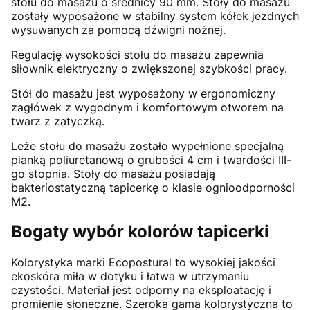
stołu do masażu o średnicy 90 mm. Stoły do masażu
zostały wyposażone w stabilny system kółek jezdnych
wysuwanych za pomocą dźwigni nożnej.
Regulację wysokości stołu do masażu zapewnia
siłownik elektryczny o zwiększonej szybkości pracy.
Stół do masażu jest wyposażony w ergonomiczny
zagłówek z wygodnym i komfortowym otworem na
twarz z zatyczką.
Leże stołu do masażu zostało wypełnione specjalną
pianką poliuretanową o grubości 4 cm i twardości III-
go stopnia. Stoły do masażu posiadają
bakteriostatyczną tapicerkę o klasie ognioodporności
M2.
Bogaty wybór kolorów tapicerki
Kolorystyka marki Ecopostural to wysokiej jakości
ekoskóra miła w dotyku i łatwa w utrzymaniu
czystości. Materiał jest odporny na eksploatację i
promienie słoneczne. Szeroka gama kolorystyczna to