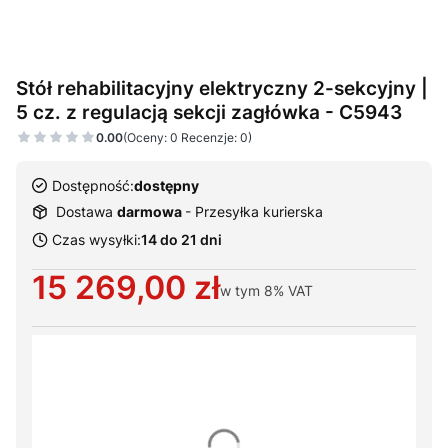
Stół rehabilitacyjny elektryczny 2-sekcyjny |
5 cz. z regulacją sekcji zagłówka - C5943
0.00
(Oceny: 0 Recenzje: 0)
Dostępność:
dostępny
Dostawa
darmowa
- Przesyłka kurierska
Czas wysyłki:
14 do 21 dni
Cena
15 269,00 zł
w tym
8%
VAT
Wybierz warianty produktu:
Poszczególne warianty mogą różnić się ceną
*
Typ zagłówka