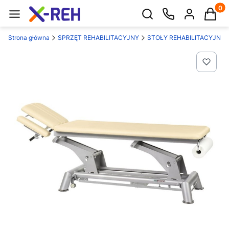
Produk
Otwórz wyszukiwarkę
Strona główna
SPRZĘT REHABILITACYJNY
STOŁY REHABILITACYJNE