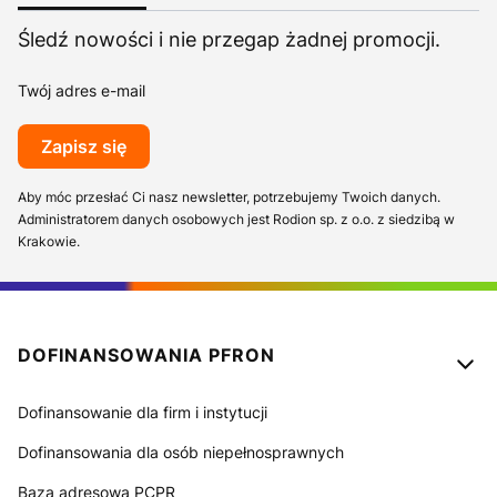
Śledź nowości i nie przegap żadnej promocji.
Twój adres e-mail
Zapisz się
Aby móc przesłać Ci nasz newsletter, potrzebujemy Twoich danych.
Administratorem danych osobowych jest Rodion sp. z o.o. z siedzibą w
Krakowie.
Linki w stopce
DOFINANSOWANIA PFRON
Dofinansowanie dla firm i instytucji
Dofinansowania dla osób niepełnosprawnych
Baza adresowa PCPR