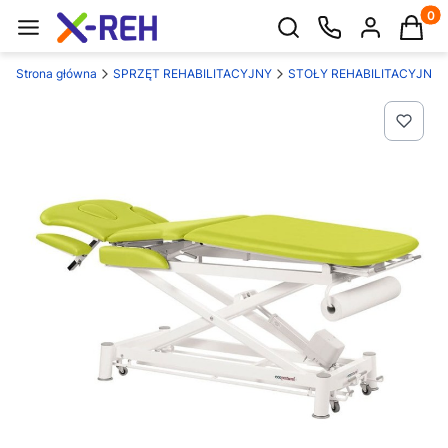
Produk
Otwórz wyszukiwarkę
Strona główna
SPRZĘT REHABILITACYJNY
STOŁY REHABILITACYJNE