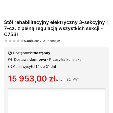
Stół rehabilitacyjny elektryczny 3-sekcyjny |
7-cz. z pełną regulacją wszystkich sekcji -
C7531
0.00
(Oceny: 0 Recenzje: 0)
Dostępność:
dostępny
Dostawa
darmowa
- Przesyłka kurierska
Czas wysyłki:
14 do 21 dni
Cena
15 953,00 zł
w tym
8%
VAT
Wybierz warianty produktu:
Poszczególne warianty mogą różnić się ceną