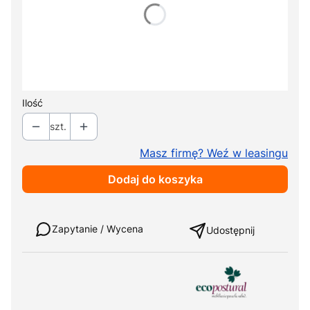
*
Typ zagłówka
Wybierz
*
Kolor tapicerki
Pokaż wszystkie kolory
Ilość
szt.
Masz firmę? Weź w leasingu
Dodaj do koszyka
Weź w leasing
Zapytanie / Wycena
Udostępnij