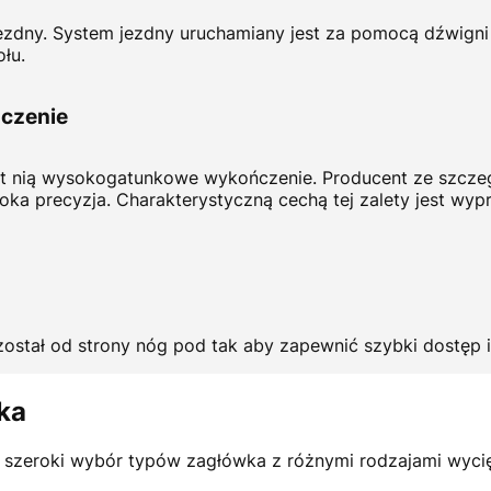
zdny. System jezdny uruchamiany jest za pomocą dźwigni n
łu.
czenie
est nią wysokogatunkowe wykończenie. Producent ze szczegó
oka precyzja. Charakterystyczną cechą tej zalety jest wy
tał od strony nóg pod tak aby zapewnić szybki dostęp i 
ka
ą szeroki wybór typów zagłówka z różnymi rodzajami wycięc