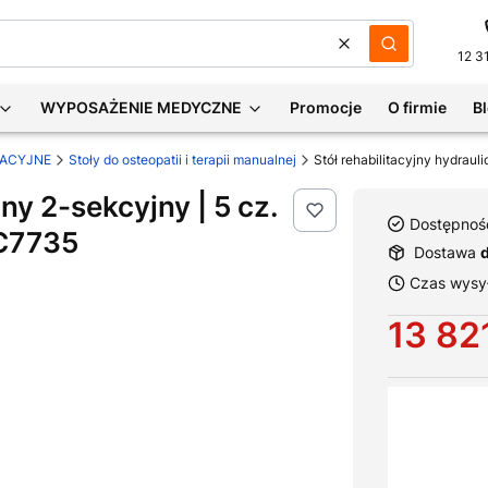
Wyczyść
Szukaj
12 3
WYPOSAŻENIE MEDYCZNE
Promocje
O firmie
B
TACYJNE
Stoły do osteopatii i terapii manualnej
zny 2-sekcyjny | 5 cz.
Dostępnoś
 C7735
Dostawa
Czas wysył
Cena
13 821
Wybierz war
Poszczególne 