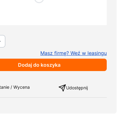
ka
Wybierz
ki
Pokaż wszystkie kolory
Masz firmę? Weź w leasingu
Dodaj do koszyka
ng
tanie / Wycena
Udostępnij