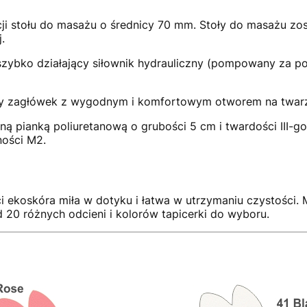
i stołu do masażu o średnicy 70 mm. Stoły do masażu zos
.
zybko działający siłownik hydrauliczny (pompowany za pom
y zagłówek z wygodnym i komfortowym otworem na twarz
ną pianką poliuretanową o grubości 5 cm i twardości III-g
ności M2.
i ekoskóra miła w dotyku i łatwa w utrzymaniu czystości. M
 20 różnych odcieni i kolorów tapicerki do wyboru.