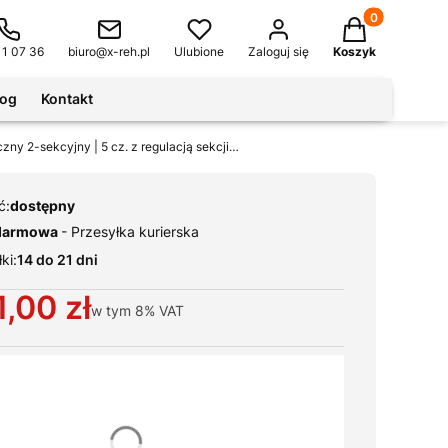
Produkty w kos
11 07 36
biuro@x-reh.pl
Ulubione
Zaloguj się
Koszyk
log
Kontakt
Stół rehabilitacyjny hydrauliczny 2-sekcyjny | 5 cz. z regulacją sekcji zagłówka - C7735
ć:
dostępny
darmowa
- Przesyłka kurierska
ki:
14 do 21 dni
,00 zł
w tym
8%
VAT
ianty produktu:
warianty mogą różnić się ceną