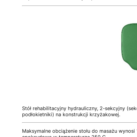
Stół rehabilitacyjny hydrauliczny, 2-sekcyjny (s
podłokietniki) na konstrukcji krzyżakowej.
Maksymalne obciążenie stołu do masażu wynosi 17
epoksydową w temperaturze 250 C.