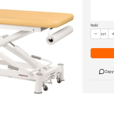
*
Typ zagłów
*
Kolor tapicer
Ilość
szt.
Weź w leasi
Zapy