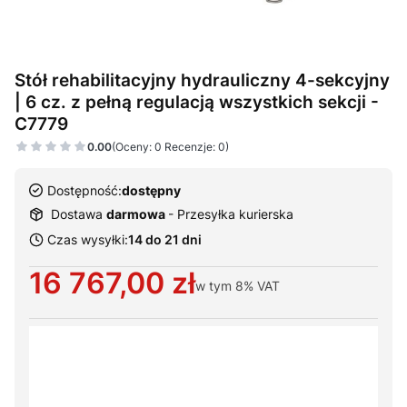
Stół rehabilitacyjny hydrauliczny 4-sekcyjny
| 6 cz. z pełną regulacją wszystkich sekcji -
C7779
0.00
(Oceny: 0 Recenzje: 0)
Dostępność:
dostępny
Dostawa
darmowa
- Przesyłka kurierska
Czas wysyłki:
14 do 21 dni
Cena
16 767,00 zł
w tym
8%
VAT
Wybierz warianty produktu:
Poszczególne warianty mogą różnić się ceną