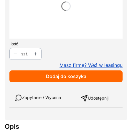
*
Typ zagłówka
Wybierz
*
Kolor tapicerki
Pokaż wszystkie kolory
Ilość
szt.
Masz firmę? Weź w leasingu
Dodaj do koszyka
Weź w leasing
Zapytanie / Wycena
Udostępnij
Opis