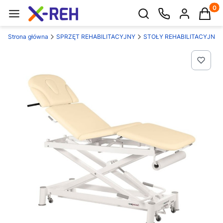
Produk
Otwórz wyszukiwarkę
Strona główna
SPRZĘT REHABILITACYJNY
STOŁY REHABILITACYJNE