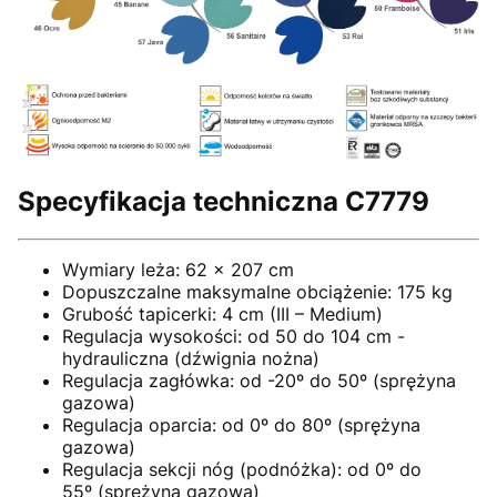
Specyfikacja techniczna C7779
Wymiary leża: 62 x 207 cm
Dopuszczalne maksymalne obciążenie: 175 kg
Grubość tapicerki: 4 cm (III – Medium)
Regulacja wysokości: od 50 do 104 cm -
hydrauliczna (dźwignia nożna)
Regulacja zagłówka: od -20º do 50º (sprężyna
gazowa)
Regulacja oparcia: od 0º do 80º (sprężyna
gazowa)
Regulacja sekcji nóg (podnóżka): od 0º do
55º (sprężyna gazowa)