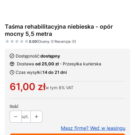
Taśma rehabilitacyjna niebieska - opór
mocny 5,5 metra
0.00
(Oceny: 0 Recenzje: 0)
Dostępność:
dostępny
Dostawa
od 25,00 zł
- Przesyłka kurierska
Czas wysyłki:
14 do 21 dni
Cena
61,00 zł
w tym
8%
VAT
Ilość
szt.
Masz firmę? Weź w leasingu