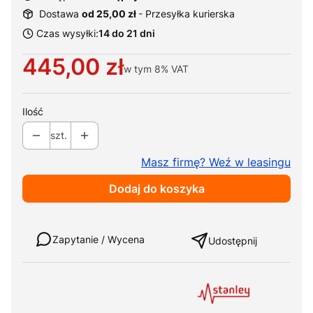
Dostawa
od 25,00 zł
- Przesyłka kurierska
Czas wysyłki:
14 do 21 dni
Cena
445,00 zł
w tym
8%
VAT
Ilość
szt.
Masz firmę? Weź w leasingu
Dodaj do koszyka
Weź w leasing
Zapytanie / Wycena
Udostępnij