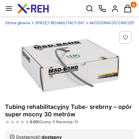
Produk
Otwórz wyszukiwarkę
Strona główna
SPRZĘT REHABILITACYJNY
AKCESORIA DO ĆWICZEŃ
Tubing rehabilitacyjny Tube- srebrny – opór
super mocny 30 metrów
0.00
(Oceny: 0 Recenzje: 0)
Dostępność:
dostępny