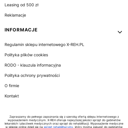
Leasing od 500 zł
Reklamacje
INFORMACJE
Regulamin sklepu internetowego X-REH.PL
Polityka plików cookies
RODO - klauzula informacyjna
Polityka ochrony prywatności
O firmie
Kontakt
Zapraszamy do pełnego zapoznania się z szeroką ofertą sklepu internetowego z
wyposażeniem medycznym. X-REH oferuje najwyższej jakości sprzęt do gabinetów
lekarskich i placówek medycznych oraz sprzęt do rehabilitacji. Wyposażenie medyczne
w sklepie online dzieli się na
sprzęt rehabilitacyjny
, który można zakupić do gabinetów