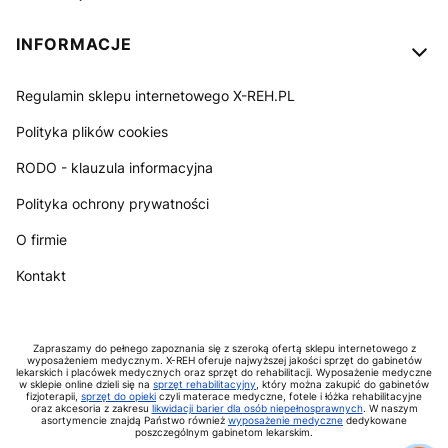
INFORMACJE
Regulamin sklepu internetowego X-REH.PL
Polityka plików cookies
RODO - klauzula informacyjna
Polityka ochrony prywatności
O firmie
Kontakt
Zapraszamy do pełnego zapoznania się z szeroką ofertą sklepu internetowego z
wyposażeniem medycznym. X-REH oferuje najwyższej jakości sprzęt do gabinetów
lekarskich i placówek medycznych oraz sprzęt do rehabilitacji. Wyposażenie medyczne
w sklepie online dzieli się na
sprzęt rehabilitacyjny
, który można zakupić do gabinetów
fizjoterapii,
sprzęt do opieki
czyli materace medyczne, fotele i łóżka rehabilitacyjne
oraz akcesoria z zakresu
likwidacji barier dla osób niepełnosprawnych
. W naszym
asortymencie znajdą Państwo również
wyposażenie medyczne
dedykowane
poszczególnym gabinetom lekarskim.