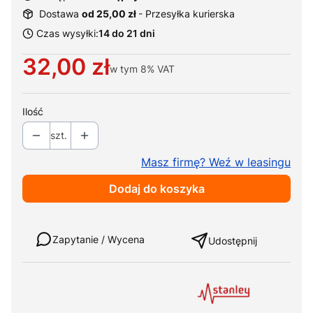
Dostawa
od 25,00 zł
- Przesyłka kurierska
Czas wysyłki:
14 do 21 dni
Cena
32,00 zł
w tym
8%
VAT
Ilość
szt.
Masz firmę? Weź w leasingu
Dodaj do koszyka
Weź w leasing
Zapytanie / Wycena
Udostępnij