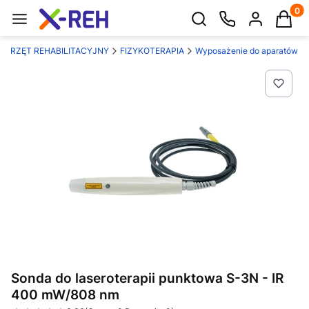
Produk
Otwórz wyszukiwarkę
SPRZĘT REHABILITACYJNY
FIZYKOTERAPIA
Wyposażenie do aparatów
Sonda do laseroterapii punktowa S-3N - IR
400 mW/808 nm