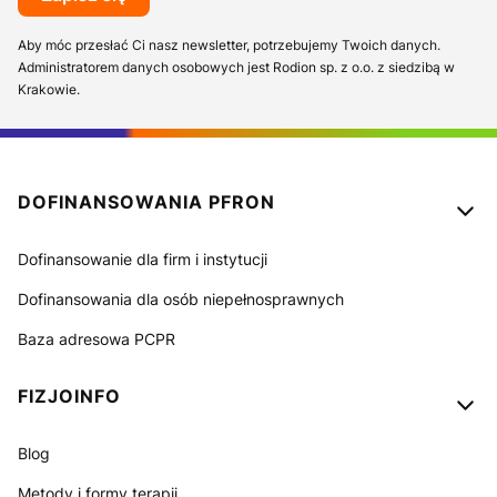
Aby móc przesłać Ci nasz newsletter, potrzebujemy Twoich danych.
Administratorem danych osobowych jest Rodion sp. z o.o. z siedzibą w
Krakowie.
Linki w stopce
DOFINANSOWANIA PFRON
Dofinansowanie dla firm i instytucji
Dofinansowania dla osób niepełnosprawnych
Baza adresowa PCPR
FIZJOINFO
Blog
Metody i formy terapii