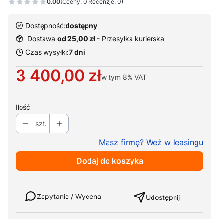
0.00
(Oceny: 0 Recenzje: 0)
Dostępność:
dostępny
Dostawa
od 25,00 zł
- Przesyłka kurierska
Czas wysyłki:
7 dni
Cena
3 400,00 zł
w tym
8%
VAT
Ilość
szt.
Masz firmę? Weź w leasingu
Dodaj do koszyka
Weź w leasing
Zapytanie / Wycena
Udostępnij