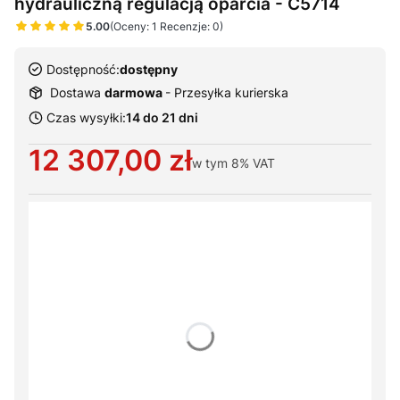
hydrauliczną regulacją oparcia - C5714
5.00
(Oceny: 1 Recenzje: 0)
Dostępność:
dostępny
Dostawa
darmowa
- Przesyłka kurierska
Czas wysyłki:
14 do 21 dni
Cena
12 307,00 zł
w tym
8%
VAT
Wybierz warianty produktu:
Poszczególne warianty mogą różnić się ceną
*
Szerokość leża
Wybierz
*
Typ zagłówka
Wybierz