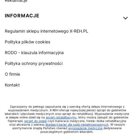
Reklamacje
INFORMACJE
Regulamin sklepu internetowego X-REH.PL
Polityka plików cookies
RODO - klauzula informacyjna
Polityka ochrony prywatności
O firmie
Kontakt
Zapraszamy do pełnego zapoznania się z szeroką ofertą sklepu internetowego z
wyposażeniem medycznym. X-REH oferuje najwyższej jakości sprzęt do gabinetów
lekarskich i placówek medycznych oraz sprzęt do rehabilitacji. Wyposażenie medyczne
w sklepie online dzieli się na
sprzęt rehabilitacyjny
, który można zakupić do gabinetów
fizjoterapii,
sprzęt do opieki
czyli materace medyczne, fotele i łóżka rehabilitacyjne
oraz akcesoria z zakresu
likwidacji barier dla osób niepełnosprawnych
. W naszym
asortymencie znajdą Państwo również
wyposażenie medyczne
dedykowane
poszczególnym gabinetom lekarskim.