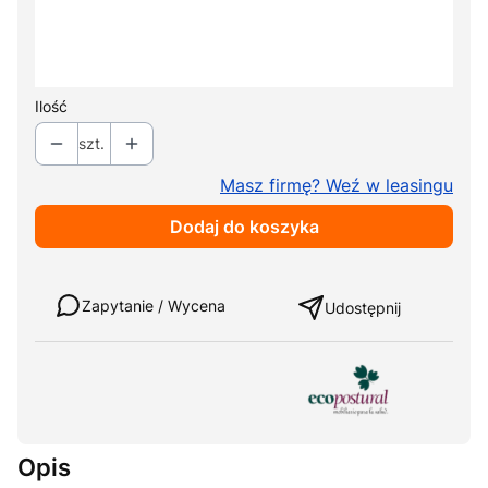
*
Kolor tapicerki
Pokaż wszystkie kolory
Ilość
szt.
Masz firmę? Weź w leasingu
Dodaj do koszyka
Weź w leasing
Zapytanie / Wycena
Udostępnij
Opis