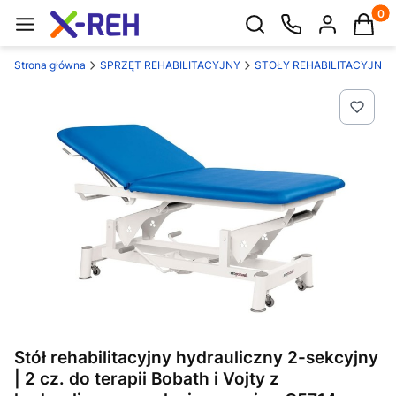
Produk
Otwórz wyszukiwarkę
Strona główna
SPRZĘT REHABILITACYJNY
STOŁY REHABILITACYJNE
Stół rehabilitacyjny hydrauliczny 2-sekcyjny
| 2 cz. do terapii Bobath i Vojty z