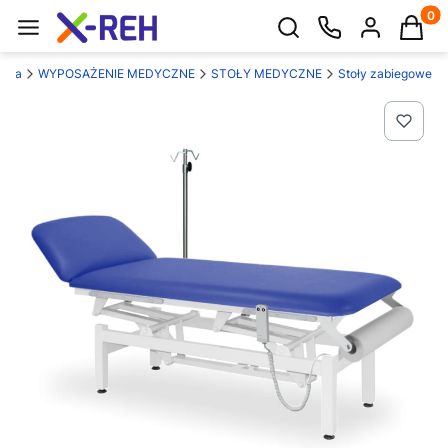
Produk
Otwórz wyszukiwarkę
ówna
WYPOSAŻENIE MEDYCZNE
STOŁY MEDYCZNE
Stoły zabiegowe