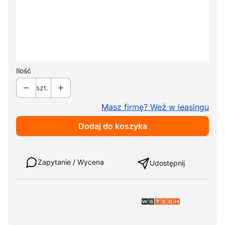
+ 344,00 zł
Podpórka do iniekcji SO.14
Opcjonalne
+ 627,00 zł
Ilość
szt.
Masz firmę? Weź w leasingu
Dodaj do koszyka
Weź w leasing
Zapytanie / Wycena
Udostępnij