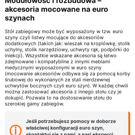
Modułowość i rozbudowa –
akcesoria mocowane na euro
szynach
Stół zabiegowy może być wyposażony w tzw. euro
szyny czyli listwy mocujące do akcesoriów
dodatkowych (takich jak: wieszak na kroplówkę, stolik
uchylny, stolik narzędziowy, uchwyty rąk, podpórki do
iniekcji). Wszystkie wskazane akcesoria są łatwo
zdejmowane i kompatybilne z innymi meblami
medycznymi wyposażonymi w euro szyny
(mocowanie akcesoriów odbywa się za pomocą korby
śrubowej do wykonanych ze stali nierdzewnej
uchwytów bocznych czyli euro szyn). W każdej chwili
można zastosować akcesoria z innego stołu czy je
dokupić. Pozwala to na dostosowanie stołu do
szerokiej gamy zabiegów.
Jeśli potrzebujesz pomocy w doborze
właściwej konfiguracji euro szyn,
skontaktuj się z nami, a nasi eksperci