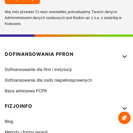
Aby móc przesłać Ci nasz newsletter, potrzebujemy Twoich danych.
Administratorem danych osobowych jest Rodion sp. z o.o. z siedzibą w
Krakowie.
Linki w stopce
DOFINANSOWANIA PFRON
Dofinansowanie dla firm i instytucji
Dofinansowania dla osób niepełnosprawnych
Baza adresowa PCPR
FIZJOINFO
Blog
Metody i formy terapii