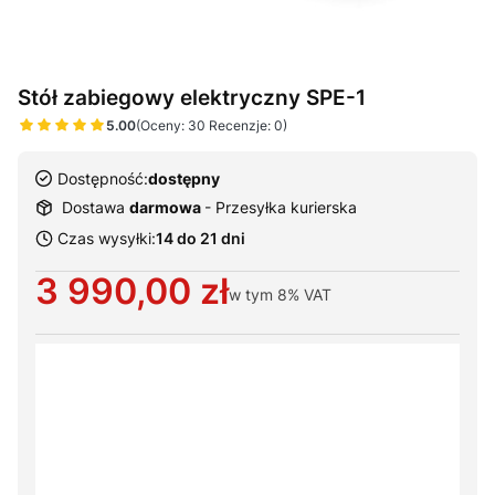
Stół zabiegowy elektryczny SPE-1
5.00
(Oceny: 30 Recenzje: 0)
Dostępność:
dostępny
Dostawa
darmowa
- Przesyłka kurierska
Czas wysyłki:
14 do 21 dni
Cena
3 990,00 zł
w tym
8%
VAT
Wybierz warianty produktu:
Poszczególne warianty mogą różnić się ceną
*
Sposób dostawy
Wybierz