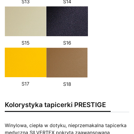
S14
S13
S16
S15
S17
S18
Kolorystyka tapicerki PRESTIGE
Winylowa, ciepła w dotyku, nieprzemakalna tapicerka
medyczna SILVERTEX pokryta zaawansowaną