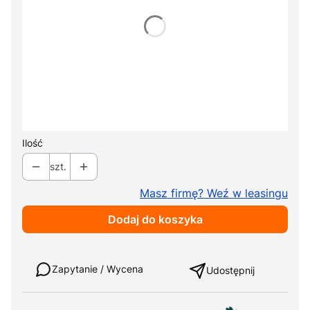
Wybierz
*
Typ zagłówka
Wybierz
*
Kolor tapicerki
Pokaż wszystkie kolory
Ilość
szt.
Masz firmę? Weź w leasingu
Dodaj do koszyka
Weź w leasing
Zapytanie / Wycena
Udostępnij