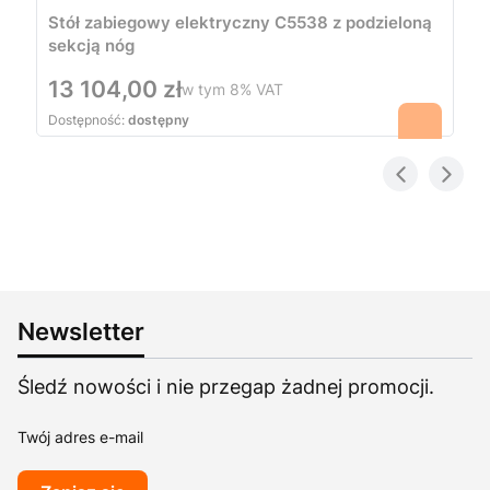
Stół zabiegowy elektryczny C5538 z podzieloną
sekcją nóg
Cena
13 104,00 zł
w tym
8%
VAT
Dostępność:
dostępny
Newsletter
Śledź nowości i nie przegap żadnej promocji.
Twój adres e-mail