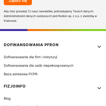
Zapisz się
Aby móc przesłać Ci nasz newsletter, potrzebujemy Twoich danych.
Administratorem danych osobowych jest Rodion sp. z o.o. z siedzibą w
Krakowie.
Linki w stopce
DOFINANSOWANIA PFRON
Dofinansowanie dla firm i instytucji
Dofinansowania dla osób niepełnosprawnych
Baza adresowa PCPR
FIZJOINFO
Blog