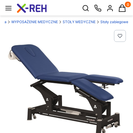
Produk
Otwórz wyszukiwarkę
ówna
WYPOSAŻENIE MEDYCZNE
STOŁY MEDYCZNE
Stoły zabiegowe