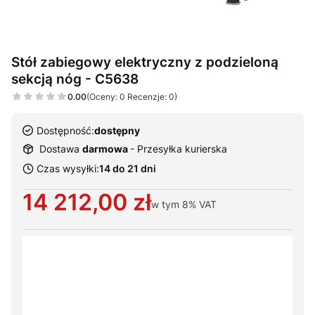
Stół zabiegowy elektryczny z podzieloną
sekcją nóg - C5638
0.00
(Oceny: 0 Recenzje: 0)
Dostępność:
dostępny
Dostawa
darmowa
- Przesyłka kurierska
Czas wysyłki:
14 do 21 dni
Cena
14 212,00 zł
w tym
8%
VAT
Wybierz warianty produktu:
Poszczególne warianty mogą różnić się ceną
*
Szerokość leża