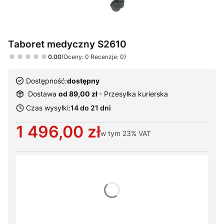
Taboret medyczny S2610
0.00
(Oceny: 0 Recenzje: 0)
Dostępność:
dostępny
Dostawa
od 89,00 zł
- Przesyłka kurierska
Czas wysyłki:
14 do 21 dni
Cena
1 496,00 zł
w tym
23%
VAT
Wybierz warianty produktu:
Poszczególne warianty mogą różnić się ceną
*
Kolor tapicerki
Pokaż wszystkie kolory