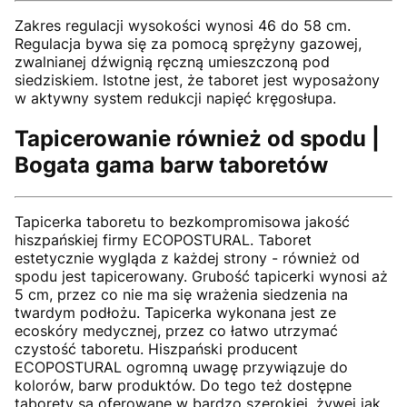
Zakres regulacji wysokości wynosi 46 do 58 cm.
Regulacja bywa się za pomocą sprężyny gazowej,
zwalnianej dźwignią ręczną umieszczoną pod
siedziskiem. Istotne jest, że taboret jest wyposażony
w aktywny system redukcji napięć kręgosłupa.
Tapicerowanie również od spodu |
Bogata gama barw taboretów
Tapicerka taboretu to bezkompromisowa jakość
hiszpańskiej firmy ECOPOSTURAL. Taboret
estetycznie wygląda z każdej strony - również od
spodu jest tapicerowany. Grubość tapicerki wynosi aż
5 cm, przez co nie ma się wrażenia siedzenia na
twardym podłożu. Tapicerka wykonana jest ze
ecoskóry medycznej, przez co łatwo utrzymać
czystość taboretu. Hiszpański producent
ECOPOSTURAL ogromną uwagę przywiązuje do
kolorów, barw produktów. Do tego też dostępne
taborety są oferowane w bardzo szerokiej, żywej jak