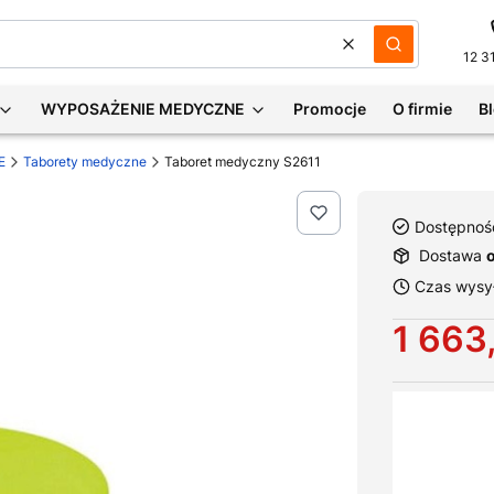
Wyczyść
Szukaj
12 3
WYPOSAŻENIE MEDYCZNE
Promocje
O firmie
B
E
Taborety medyczne
Taboret medyczny S2611
Dostępnoś
Dostawa
Czas wysył
Cena
1 663
Wybierz war
Poszczególne 