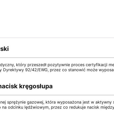
ski
yczny, który przeszedł pozytywnie proces certyfikacji me
my Dyrektywy 92/42/EWG, przez co stanowić może wyposaże
nacisk kręgosłupa
anej sprężynie gazowej, która wyposażona jest w aktywny
p na odcinku lędźwiowym, przez co redukuje nacisk międ