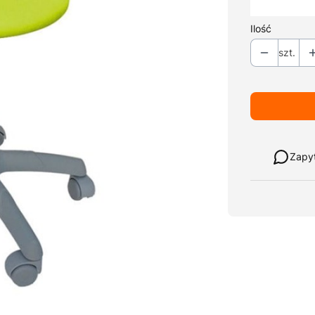
*
Kolor tapicer
Ilość
szt.
Weź w leasi
Zapy