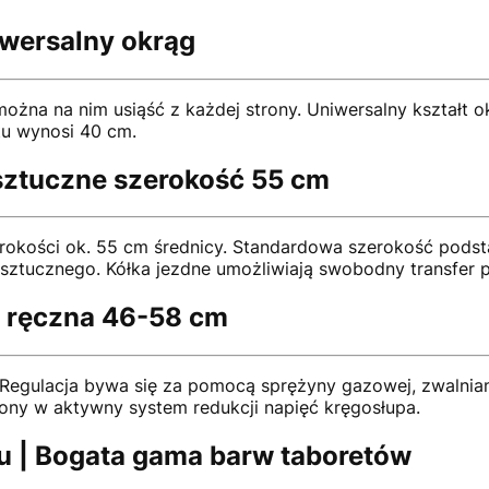
iwersalny okrąg
można na nim usiąść z każdej strony. Uniwersalny kształt
etu wynosi 40 cm.
sztuczne szerokość 55 cm
erokości ok. 55 cm średnicy. Standardowa szerokość pods
tucznego. Kółka jezdne umożliwiają swobodny transfer po
a ręczna 46-58 cm
 Regulacja bywa się za pomocą sprężyny gazowej, zwalnia
ażony w aktywny system redukcji napięć kręgosłupa.
u | Bogata gama barw taboretów