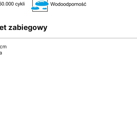
ret zabiegowy
 cm
a