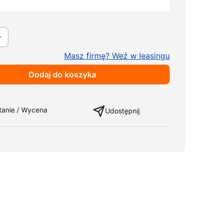
ki
Pokaż wszystkie kolory
Masz firmę? Weź w leasingu
Dodaj do koszyka
ng
tanie / Wycena
Udostępnij