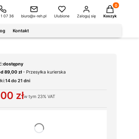
Produkty w kos
11 07 36
biuro@x-reh.pl
Ulubione
Zaloguj się
Koszyk
log
Kontakt
ć:
dostępny
od 89,00 zł
- Przesyłka kurierska
ki:
14 do 21 dni
,00 zł
w tym
23%
VAT
ianty produktu:
warianty mogą różnić się ceną