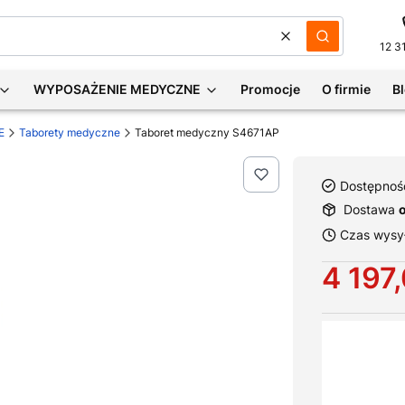
Wyczyść
Szukaj
12 3
WYPOSAŻENIE MEDYCZNE
Promocje
O firmie
B
E
Taborety medyczne
Taboret medyczny S4671AP
Dostępnoś
Dostawa
Czas wysył
Cena
4 197,
Wybierz war
Poszczególne 