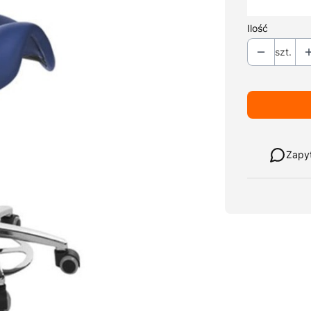
*
Kolor tapicer
Ilość
szt.
Weź w leasi
Zapy