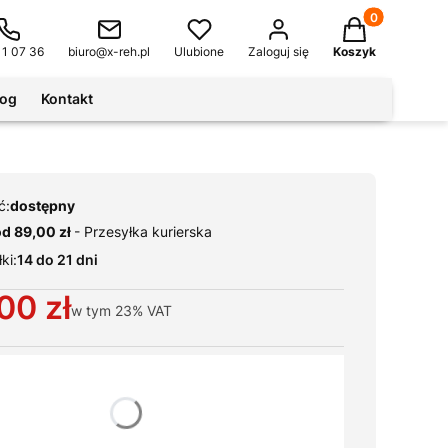
Produkty w kos
11 07 36
biuro@x-reh.pl
Ulubione
Zaloguj się
Koszyk
log
Kontakt
ć:
dostępny
od 89,00 zł
- Przesyłka kurierska
ki:
14 do 21 dni
00 zł
w tym
23%
VAT
ianty produktu:
warianty mogą różnić się ceną