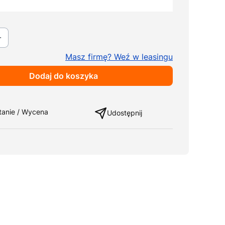
ki
Pokaż wszystkie kolory
Masz firmę? Weź w leasingu
Dodaj do koszyka
ng
tanie / Wycena
Udostępnij