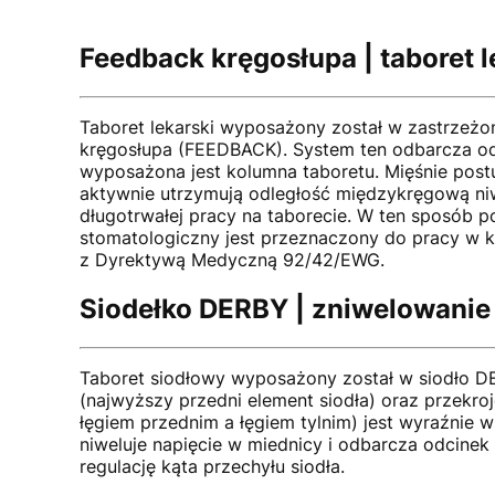
Feedback kręgosłupa | taboret l
Taboret lekarski wyposażony został w zastrzeżo
kręgosłupa (FEEDBACK). System ten odbarcza o
wyposażona jest kolumna taboretu. Mięśnie post
aktywnie utrzymują odległość międzykręgową niw
długotrwałej pracy na taborecie. W ten sposó
stomatologiczny jest przeznaczony do pracy w 
z Dyrektywą Medyczną 92/42/EWG.
Siodełko DERBY | zniwelowanie 
Taboret siodłowy wyposażony został w siodło DER
(najwyższy przedni element siodła) oraz przekro
łęgiem przednim a łęgiem tylnim) jest wyraźnie 
niweluje napięcie w miednicy i odbarcza odcinek
regulację kąta przechyłu siodła.