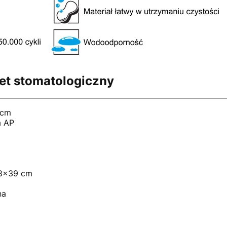
ret stomatologiczny
 cm
a AP
18x39 cm
na