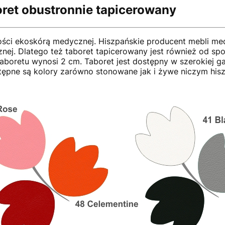
ret obustronnie tapicerowany
kości ekoskórą medycznej. Hiszpańskie producent mebli m
nej. Dlatego też taboret tapicerowany jest również od s
taboretu wynosi 2 cm. Taboret jest dostępny w szerokiej g
stępne są kolory zarówno stonowane jak i żywe niczym hisz