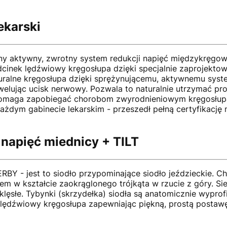
ekarski
ny aktywny, zwrotny system redukcji napięć międzykręgow
dcinek lędźwiowy kręgosłupa dzięki specjalnie zaprojek
uralne kręgosłupa dzięki sprężynującemu, aktywnemu syste
elując ucisk nerwowy. Pozwala to naturalnie utrzymać pro
b pomaga zapobiegać chorobom zwyrodnieniowym kręgosłu
każdym gabinecie lekarskim - przeszedł pełną certyfika
napięć miednicy + TILT
BY - jest to siodło przypominające siodło jeździeckie. C
jem w kształcie zaokrąglonego trójkąta w rzucie z góry. Si
wklęsłe. Tybynki (skrzydełka) siodła są anatomicznie wypro
 lędźwiowy kręgosłupa zapewniając piękną, prostą postawę.