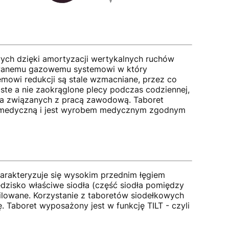
ych dzięki amortyzacji wertykalnych ruchów
towanemu gazowemu systemowi w który
mowi redukcji są stale wzmacniane, przez co
ste a nie zaokrąglone plecy podczas codziennej,
pa związanych z pracą zawodową. Taboret
cję medyczną i jest wyrobem medycznym zgodnym
harakteryzuje się wysokim przednim łęgiem
edzisko właściwe siodła (część siodła pomiędzy
filowane. Korzystanie z taboretów siodełkowych
 Taboret wyposażony jest w funkcję TILT - czyli