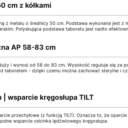
50 cm z kółkami
z metalu o średnicy 50 cm. Podstawa wykonana jest z met
arskim. Połyskująca podstawa taboretu jest nadto efektown
ożna AP 58-83 cm
 duży i wynosi od 58 do 83 cm. Wysokość reguluje się za p
 taboretem - dzięki czemu można zachować sterylne i czy
u | wsparcie kręgosłupa TILT
rcie przechyłowe (z funkcją TILT). Oznacza to, że oparc
dogodne wsparcie odcinka lędźwiowego kręgosłupa.