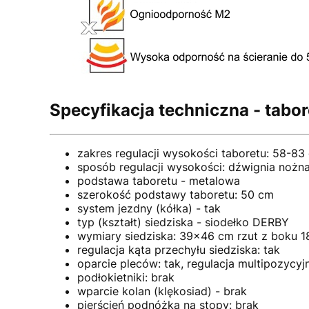
Specyfikacja techniczna - tabo
zakres regulacji wysokości taboretu: 58-83
sposób regulacji wysokości: dźwignia nożn
podstawa taboretu - metalowa
szerokość podstawy taboretu: 50 cm
system jezdny (kółka) - tak
typ (kształt) siedziska - siodełko DERBY
wymiary siedziska: 39x46 cm rzut z boku 
regulacja kąta przechyłu siedziska: tak
oparcie pleców: tak, regulacja multipozycyj
podłokietniki: brak
wparcie kolan (klękosiad) - brak
pierścień podnóżka na stopy: brak