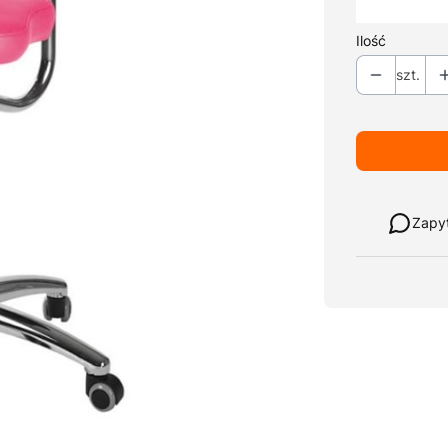
*
Kolor tapicer
Ilość
szt.
Weź w leasi
Zapy