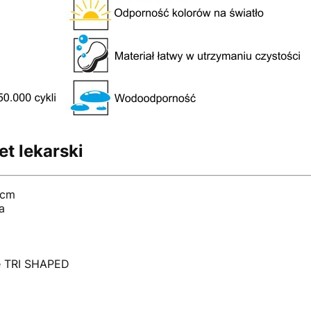
et lekarski
 cm
a
we TRI SHAPED