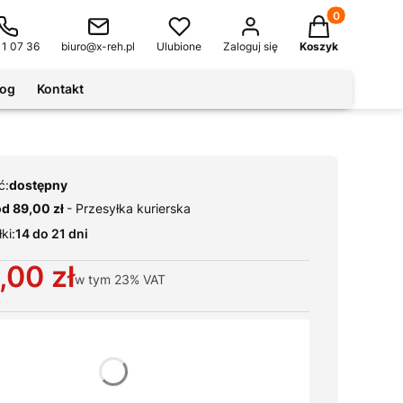
Produkty w kos
11 07 36
biuro@x-reh.pl
Ulubione
Zaloguj się
Koszyk
log
Kontakt
ć:
dostępny
od 89,00 zł
- Przesyłka kurierska
ki:
14 do 21 dni
,00 zł
w tym
23%
VAT
ianty produktu:
warianty mogą różnić się ceną