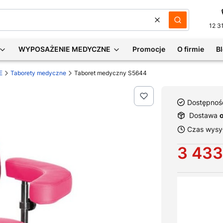
Wyczyść
Szukaj
12 3
WYPOSAŻENIE MEDYCZNE
Promocje
O firmie
B
E
Taborety medyczne
Taboret medyczny S5644
Dostępnoś
Dostawa
Czas wysył
Cena
3 433
Wybierz war
Poszczególne 