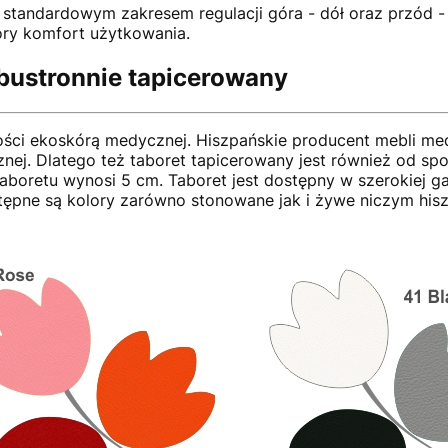
standardowym zakresem regulacji góra - dół oraz przód - 
spory komfort użytkowania.
bustronnie tapicerowany
kości ekoskórą medycznej. Hiszpańskie producent mebli m
nej. Dlatego też taboret tapicerowany jest również od s
taboretu wynosi 5 cm. Taboret jest dostępny w szerokiej g
stępne są kolory zarówno stonowane jak i żywe niczym hisz