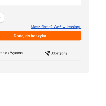
ki
Pokaż wszystkie kolory
Masz firmę? Weź w leasingu
Dodaj do koszyka
ng
tanie / Wycena
Udostępnij