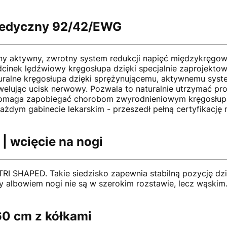
medyczny 92/42/EWG
ny aktywny, zwrotny system redukcji napięć międzykręgow
dcinek lędźwiowy kręgosłupa dzięki specjalnie zaprojek
uralne kręgosłupa dzięki sprężynującemu, aktywnemu syste
elując ucisk nerwowy. Pozwala to naturalnie utrzymać pro
b pomaga zapobiegać chorobom zwyrodnieniowym kręgosłu
każdym gabinecie lekarskim - przeszedł pełną certyfika
| wcięcie na nogi
TRI SHAPED. Takie siedzisko zapewnia stabilną pozycję d
cy albowiem nogi nie są w szerokim rozstawie, lecz wąsk
60 cm z kółkami