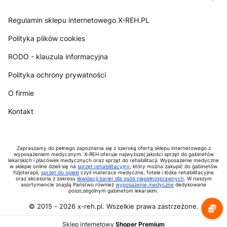
Regulamin sklepu internetowego X-REH.PL
Polityka plików cookies
RODO - klauzula informacyjna
Polityka ochrony prywatności
O firmie
Kontakt
Zapraszamy do pełnego zapoznania się z szeroką ofertą sklepu internetowego z
wyposażeniem medycznym. X-REH oferuje najwyższej jakości sprzęt do gabinetów
lekarskich i placówek medycznych oraz sprzęt do rehabilitacji. Wyposażenie medyczne
w sklepie online dzieli się na
sprzęt rehabilitacyjny
, który można zakupić do gabinetów
fizjoterapii,
sprzęt do opieki
czyli materace medyczne, fotele i łóżka rehabilitacyjne
oraz akcesoria z zakresu
likwidacji barier dla osób niepełnosprawnych
. W naszym
asortymencie znajdą Państwo również
wyposażenie medyczne
dedykowane
poszczególnym gabinetom lekarskim.
© 2015 -
2026
x-reh.pl. Wszelkie prawa zastrzeżone.
Sklep internetowy
Shoper Premium