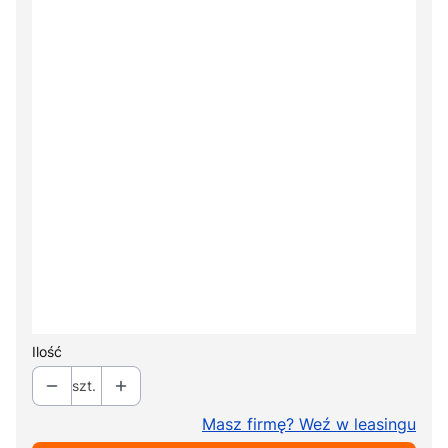
+ 220,00 zł
Pasy do unieruchomienia pacjenta
Opcjonalne
+ 190,00 zł
Uchwyty do materaca
Opcjonalne
+ 165,00 zł
Prowadnica na kasetę RTG
Opcjonalne
+ 155,00 zł
Ilość
szt.
Masz firmę? Weź w leasingu