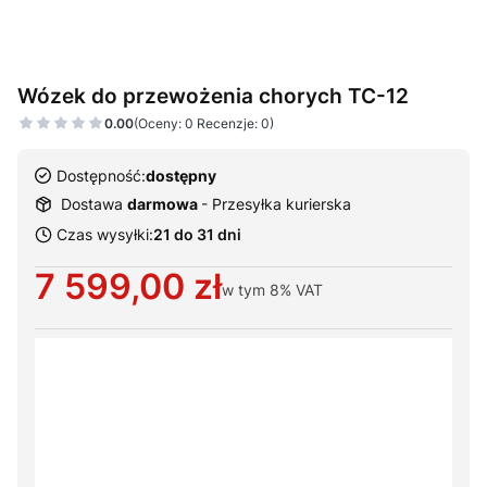
Wózek do przewożenia chorych TC-12
0.00
(Oceny: 0 Recenzje: 0)
Dostępność:
dostępny
Dostawa
darmowa
- Przesyłka kurierska
Czas wysyłki:
21 do 31 dni
Cena
7 599,00 zł
w tym
8%
VAT
Wybierz warianty produktu:
Poszczególne warianty mogą różnić się ceną
*
Sposób dostawy
Wybierz