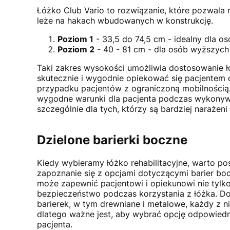
Łóżko Club Vario to rozwiązanie, które pozwala
leże na hakach wbudowanych w konstrukcję.
Poziom 1
- 33,5 do 74,5 cm - idealny dla o
Poziom 2
- 40 - 81 cm - dla osób wyższych
Taki zakres wysokości umożliwia dostosowanie 
skutecznie i wygodnie opiekować się pacjentem 
przypadku pacjentów z ograniczoną mobilnością.
wygodne warunki dla pacjenta podczas wykonywani
szczególnie dla tych, którzy są bardziej narażeni
Dzielone barierki boczne
Kiedy wybieramy łóżko rehabilitacyjne, warto po
zapoznanie się z opcjami dotyczącymi barier b
może zapewnić pacjentowi i opiekunowi nie tylk
bezpieczeństwo podczas korzystania z łóżka. Do
barierek, w tym drewniane i metalowe, każdy z n
dlatego ważne jest, aby wybrać opcję odpowiedn
pacjenta.