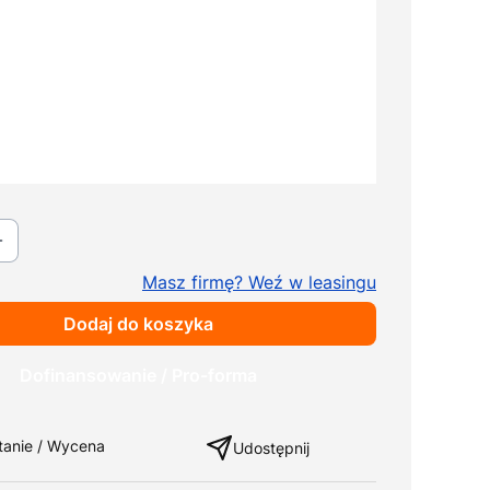
k (tylko
+ 700,00 zł
lne
leża o 20 cm
arierkach
+ 560,00 zł
nianych)
Masz firmę? Weź w leasingu
Dodaj do koszyka
Dofinansowanie / Pro-forma
ng
tanie / Wycena
Udostępnij