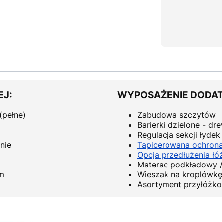
EJ:
WYPOSAŻENIE DODAT
(pełne)
Zabudowa szczytów
Barierki dzielone - d
Regulacja sekcji łydek
nie
Tapicerowana ochrona 
Opcja przedłużenia łó
Materac podkładowy /
cm
Wieszak na kroplówkę
Asortyment przyłóżk