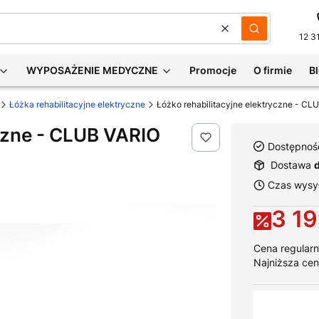
Wyczyść
Szukaj
12 3
WYPOSAŻENIE MEDYCZNE
Promocje
O firmie
B
Łóżka rehabilitacyjne elektryczne
Łóżko rehabilitacyjne elektryczne - CL
yczne - CLUB VARIO
Dostępnoś
Dostawa
Czas wysył
3 19
Cena regularn
Najniższa cen
Wybierz war