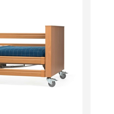
Poszczególne 
*
Typ leża
*
Wybierz mat
*
Rodzaj barie
Zabudowa fr
Opcjonalne
Wieszak na k
Opcjonalne
Rastomat-unie
Opcjonalne
Stolik przyjac
na barierki
Op