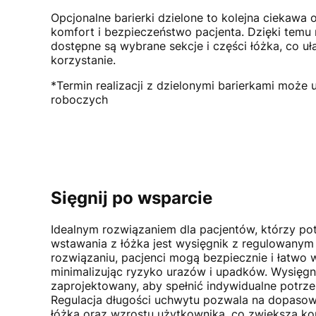
Opcjonalne barierki dzielone to kolejna ciekawa
komfort i bezpieczeństwo pacjenta. Dzięki temu r
dostępne są wybrane sekcje i części łóżka, co u
korzystanie.
*Termin realizacji z dzielonymi barierkami może 
roboczych
Sięgnij po wsparcie
Idealnym rozwiązaniem dla pacjentów, którzy po
wstawania z łóżka jest wysięgnik z regulowanym
rozwiązaniu, pacjenci mogą bezpiecznie i łatwo w
minimalizując ryzyko urazów i upadków. Wysięgni
zaprojektowany, aby spełnić indywidualne potrz
Regulacja długości uchwytu pozwala na dopaso
łóżka oraz wzrostu użytkownika, co zwiększa k