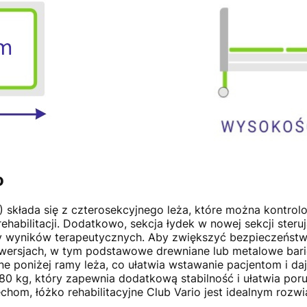
o
A) składa się z czterosekcyjnego leża, które można kontr
abilitacji. Dodatkowo, sekcja łydek w nowej sekcji steruj
wy wyników terapeutycznych. Aby zwiększyć bezpieczeńst
ersjach, w tym podstawowe drewniane lub metalowe barierki
ane poniżej ramy leża, co ułatwia wstawanie pacjentom i 
 kg, który zapewnia dodatkową stabilność i ułatwia porus
chom, łóżko rehabilitacyjne Club Vario jest idealnym roz