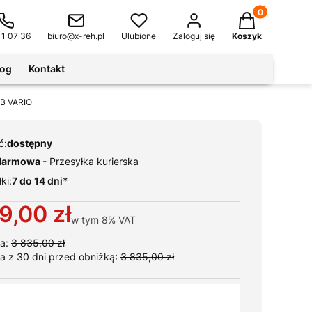
Produkty w kos
11 07 36
biuro@x-reh.pl
Ulubione
Zaloguj się
Koszyk
log
Kontakt
UB VARIO
ć:
dostępny
darmowa
- Przesyłka kurierska
ki:
7 do 14 dni*
9,00 zł
w tym
8%
VAT
a:
3 835,00 zł
a z 30 dni przed obniżką:
3 835,00 zł
ianty produktu: