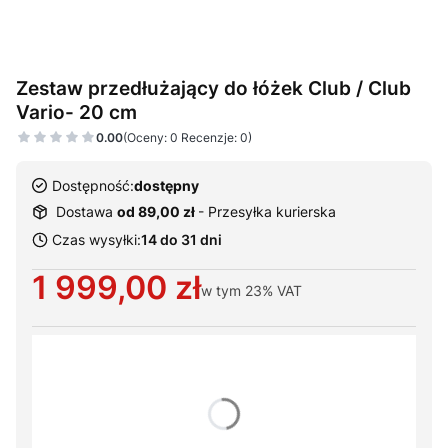
Zestaw przedłużający do łóżek Club / Club
Vario- 20 cm
0.00
(Oceny: 0 Recenzje: 0)
Dostępność:
dostępny
Dostawa
od 89,00 zł
- Przesyłka kurierska
Czas wysyłki:
14 do 31 dni
Cena
1 999,00 zł
w tym
23%
VAT
Wybierz warianty produktu:
Poszczególne warianty mogą różnić się ceną
*
Typ leża