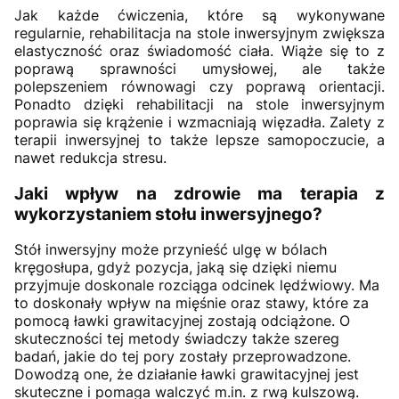
Jak każde ćwiczenia, które są wykonywane
regularnie, rehabilitacja na stole inwersyjnym zwiększa
elastyczność oraz świadomość ciała. Wiąże się to z
poprawą sprawności umysłowej, ale także
polepszeniem równowagi czy poprawą orientacji.
Ponadto dzięki rehabilitacji na stole inwersyjnym
poprawia się krążenie i wzmacniają więzadła. Zalety z
terapii inwersyjnej to także lepsze samopoczucie, a
nawet redukcja stresu.
Jaki wpływ na zdrowie ma terapia z
wykorzystaniem stołu inwersyjnego?
Stół inwersyjny może przynieść ulgę w bólach
kręgosłupa, gdyż pozycja, jaką się dzięki niemu
przyjmuje doskonale rozciąga odcinek lędźwiowy. Ma
to doskonały wpływ na mięśnie oraz stawy, które za
pomocą ławki grawitacyjnej zostają odciążone. O
skuteczności tej metody świadczy także szereg
badań, jakie do tej pory zostały przeprowadzone.
Dowodzą one, że działanie ławki grawitacyjnej jest
skuteczne i pomaga walczyć m.in. z rwą kulszową.