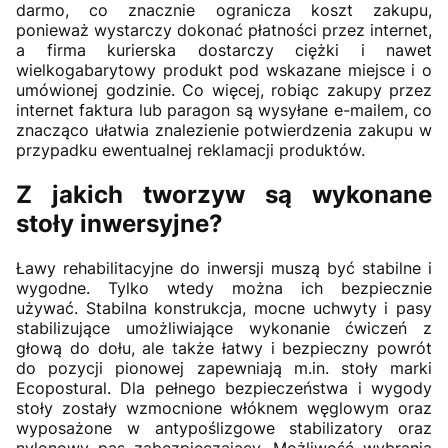
darmo, co znacznie ogranicza koszt zakupu,
ponieważ wystarczy dokonać płatności przez internet,
a firma kurierska dostarczy ciężki i nawet
wielkogabarytowy produkt pod wskazane miejsce i o
umówionej godzinie. Co więcej, robiąc zakupy przez
internet faktura lub paragon są wysyłane e-mailem, co
znacząco ułatwia znalezienie potwierdzenia zakupu w
przypadku ewentualnej reklamacji produktów.
Z jakich tworzyw są wykonane
stoły inwersyjne?
Ławy rehabilitacyjne do inwersji muszą być stabilne i
wygodne. Tylko wtedy można ich bezpiecznie
używać. Stabilna konstrukcja, mocne uchwyty i pasy
stabilizujące umożliwiające wykonanie ćwiczeń z
głową do dołu, ale także łatwy i bezpieczny powrót
do pozycji pionowej zapewniają m.in. stoły marki
Ecopostural. Dla pełnego bezpieczeństwa i wygody
stoły zostały wzmocnione włóknem węglowym oraz
wyposażone w antypoślizgowe stabilizatory oraz
nylonowy pas zabezpieczający. Możliwość wybrania