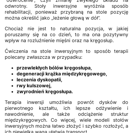
“odwrócenie”, czyli zmianę zwykłego układu na
odwrotny. Stoły inwersyjne wyróżnia sposób
rehabilitacji, ponieważ przybraną na stole pozycję
można określić jako „leżenie głową w dół”.
Chociaż nie jest to naturalna pozycja, w jakiej
poruszamy się na co dzień, to ma ona pozytywny
wpływ na rozluźnienie mięśni oraz na kręgosłup.
Ćwiczenia na stole inwersyjnym to sposób terapii
polecany zwłaszcza w przypadku:
przewlekłych bólów kręgosłupa,
degeneracji krążka międzykręgowego,
leczenia dyskopatii,
rwy kulszowej,
zwyrodnień kręgosłupa.
Terapia inwersji umożliwia powrót dysków do
pierwotnego kształtu, ich lepsze odżywienie i
nawodnienie, ale także odciążenie struktur
międzykręgowych. Co więcej, wiele modeli stołów
inwersyjnych można łatwo złożyć i szybko rozłożyć, a
ich niewielka waga ułatwia transport.