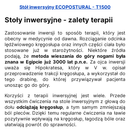
Stół inwersyjny ECOPOSTURAL - T1500
Stoły inwersyjne - zalety terapii
Zastosowanie inwersji to sposób terapii, który jest
obecny w medycynie od dawna. Rozciąganie odcinka
lędźwiowego kręgosłupa oraz innych części ciała było
stosowane już w starożytności. Niektóre źródła
podają, że
metoda wieszania do góry nogami była
znana w Egipcie już 3000 lat p.n.e.
Za ojca inwersji
uważa się Hipokratesa, który w V w. opisał
przeprowadzenie trakcji kręgosłupa, a wykorzystał do
tego drabinę, do której przywiązywał pacjenta
unosząc go do góry.
Korzyści z terapii inwersyjnej jest wiele. Przede
wszystkim ćwiczenia na stole inwersyjnym z głową do
dołu
odciążają kręgosłup
, a tym samym zmniejszają
ból pleców. Dzięki temu regularne ćwiczenia na ławie
pozytywnie wpływają na kręgosłup, łagodzą bóle oraz
ułatwiają powrót do sprawności.