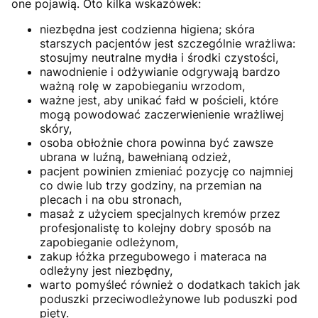
one pojawią. Oto kilka wskazówek:
niezbędna jest codzienna higiena; skóra
starszych pacjentów jest szczególnie wrażliwa:
stosujmy neutralne mydła i środki czystości,
nawodnienie i odżywianie odgrywają bardzo
ważną rolę w zapobieganiu wrzodom,
ważne jest, aby unikać fałd w pościeli, które
mogą powodować zaczerwienienie wrażliwej
skóry,
osoba obłożnie chora powinna być zawsze
ubrana w luźną, bawełnianą odzież,
pacjent powinien zmieniać pozycję co najmniej
co dwie lub trzy godziny, na przemian na
plecach i na obu stronach,
masaż z użyciem specjalnych kremów przez
profesjonalistę to kolejny dobry sposób na
zapobieganie odleżynom,
zakup łóżka przegubowego i materaca na
odleżyny jest niezbędny,
warto pomyśleć również o dodatkach takich jak
poduszki przeciwodleżynowe lub poduszki pod
pięty.