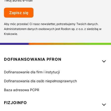
Twój adres e-mail
Zapisz się
Aby móc przesłać Ci nasz newsletter, potrzebujemy Twoich danych.
Administratorem danych osobowych jest Rodion sp. z o.o. z siedzibą w
Krakowie.
Linki w stopce
DOFINANSOWANIA PFRON
Dofinansowanie dla firm i instytucji
Dofinansowania dla osób niepełnosprawnych
Baza adresowa PCPR
FIZJOINFO