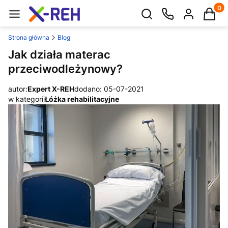
Produk
Otwórz wyszukiwarkę
Strona główna
Blog
Jak działa materac
przeciwodleżynowy?
autor:
Expert X-REH
dodano: 05-07-2021
w kategorii
Łóżka rehabilitacyjne