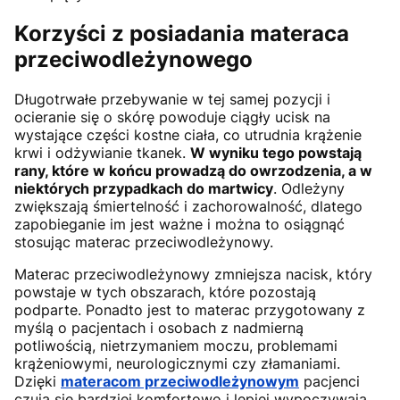
Korzyści z posiadania materaca
przeciwodleżynowego
Długotrwałe przebywanie w tej samej pozycji i
ocieranie się o skórę powoduje ciągły ucisk na
wystające części kostne ciała, co utrudnia krążenie
krwi i odżywianie tkanek.
W wyniku tego powstają
rany, które w końcu prowadzą do owrzodzenia, a w
niektórych przypadkach do martwicy
. Odleżyny
zwiększają śmiertelność i zachorowalność, dlatego
zapobieganie im jest ważne i można to osiągnąć
stosując materac przeciwodleżynowy.
Materac przeciwodleżynowy zmniejsza nacisk, który
powstaje w tych obszarach, które pozostają
podparte. Ponadto jest to materac przygotowany z
myślą o pacjentach i osobach z nadmierną
potliwością, nietrzymaniem moczu, problemami
krążeniowymi, neurologicznymi czy złamaniami.
Dzięki
materacom przeciwodleżynowym
pacjenci
czują się bardziej komfortowo i lepiej wypoczywają,