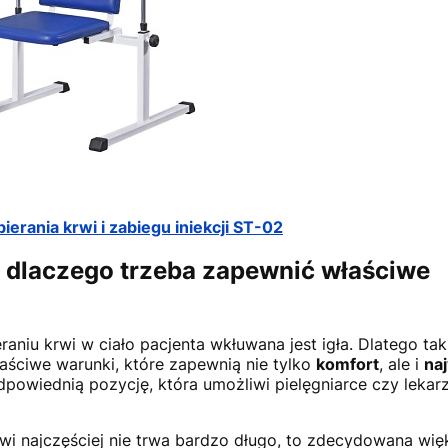
erania krwi i zabiegu iniekcji ST-02
— dlaczego trzeba zapewnić właściwe
raniu krwi w ciało pacjenta wkłuwana jest igła. Dlatego ta
ściwe warunki, które zapewnią nie tylko
komfort
, ale i
na
odpowiednią pozycję, która umożliwi pielęgniarce czy lekar
rwi najczęściej nie trwa bardzo długo, to zdecydowana wi