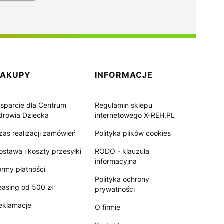
ZAKUPY
INFORMACJE
sparcie dla Centrum
Regulamin sklepu
drowia Dziecka
internetowego X-REH.PL
zas realizacji zamówień
Polityka plików cookies
ostawa i koszty przesyłki
RODO - klauzula
informacyjna
ormy płatności
Polityka ochrony
easing od 500 zł
prywatności
eklamacje
O firmie