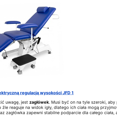
elektryczną regulacją wysokości JFD 1
ić uwagę, jest
zagłówek
. Musi być on na tyle szeroki, aby
źle reaguje na widok igły, dlatego ich ciała mogą przyjm
raz zagłówka zapewni stabilne podparcie dla całego ciała, 