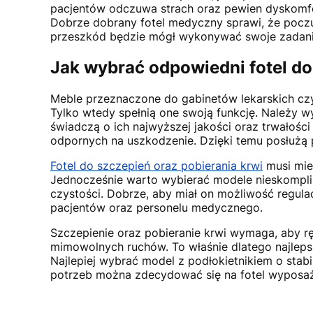
pacjentów odczuwa strach oraz pewien dyskomfor
Dobrze dobrany fotel medyczny sprawi, że poczu
przeszkód będzie mógł wykonywać swoje zadani
Jak wybrać odpowiedni fotel d
Meble przeznaczone do gabinetów lekarskich cz
Tylko wtedy spełnią one swoją funkcję. Należy 
świadczą o ich najwyższej jakości oraz trwałośc
odpornych na uszkodzenie. Dzięki temu posłużą p
Fotel do szczepień oraz pobierania krwi
musi mieć
Jednocześnie warto wybierać modele nieskompli
czystości. Dobrze, aby miał on możliwość regula
pacjentów oraz personelu medycznego.
Szczepienie oraz pobieranie krwi wymaga, aby r
mimowolnych ruchów. To właśnie dlatego najlep
Najlepiej wybrać model z podłokietnikiem o stabi
potrzeb można zdecydować się na fotel wyposażo