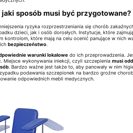
 jaki sposób musi być przygotowane?
niejszenia ryzyka rozprzestrzeniania się chorób zakaźnyc
ku dzieci, jak i osób dorosłych. Instytucje, które zajmują
 kontrolom, które mają na celu ocenić panujące w nich wa
ich
bezpieczeństwo
.
dpowiednie warunki lokalowe
do ich przeprowadzenia. Jes
 Miejsce wykonywania iniekcji, czyli szczepienia
musi odd
osób
. Bardzo ważne jest także to, aby panowały w nim higie
przypadku podawania szczepionek na bardzo groźne chorob
osowanie odpowiednich mebli medycznych.