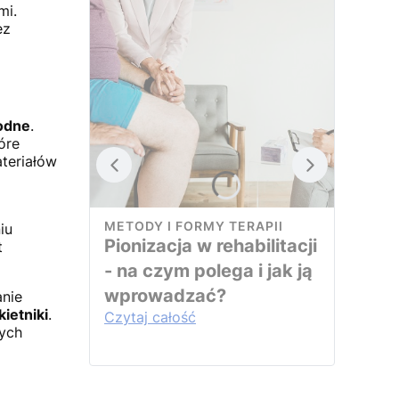
mi.
ez
odne
.
tóre
teriałów
METODY I FORMY TERAPII
iu
Pionizacja w rehabilitacji
t
- na czym polega i jak ją
wprowadzać?
anie
ietniki
.
Czytaj całość
nych