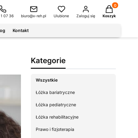
Produkty w kos
11 07 36
biuro@x-reh.pl
Ulubione
Zaloguj się
Koszyk
log
Kontakt
Kategorie
Wszystkie
Łóżka bariatryczne
Łóżka pediatryczne
Łóżka rehabilitacyjne
Prawo i fizjoterapia