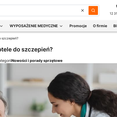
Wyczyść
Szukaj
12 3
WYPOSAŻENIE MEDYCZNE
Promocje
O firmie
B
o szczepień?
tele do szczepień?
tegorii
Nowości i porady sprzętowe