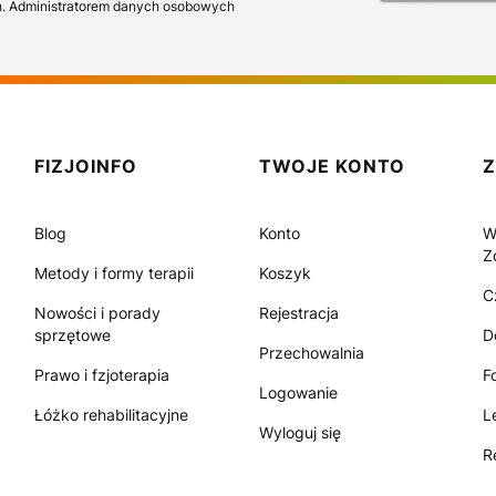
h. Administratorem danych osobowych
FIZJOINFO
TWOJE KONTO
Blog
Konto
W
Z
Metody i formy terapii
Koszyk
C
Nowości i porady
Rejestracja
sprzętowe
D
Przechowalnia
Prawo i fzjoterapia
F
Logowanie
Łóżko rehabilitacyjne
L
Wyloguj się
R