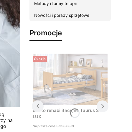
Metody i formy terapii
Nowości i porady sprzętowe
Promocje
Okazja
Łóżko rehabilitacyjne Taurus 2
ogi
LUX
rzy na
ego
Najniższa cena:
3 290,00 zł