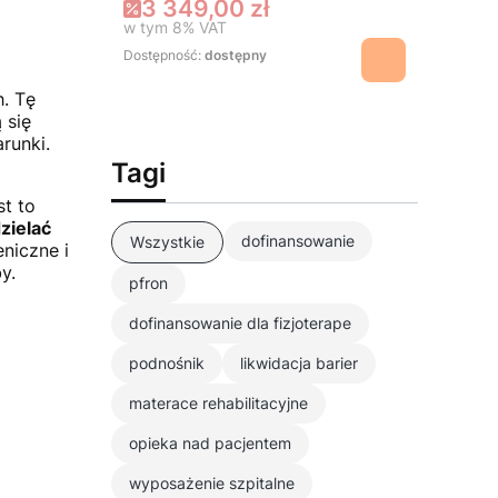
3 349,00 zł
w tym
8%
VAT
Dostępność:
dostępny
h. Tę
 się
runki.
Tagi
t to
zielać
dofinansowanie
Wszystkie
niczne i
y.
pfron
dofinansowanie dla fizjoterape
podnośnik
likwidacja barier
materace rehabilitacyjne
opieka nad pacjentem
wyposażenie szpitalne