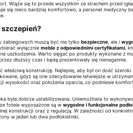
t. Wiąże się to przede wszystkim ze strachem przed igła
je się nieco bardziej komfortowo, a personel medyczny b
e.
o szczepień?
y zabiegowych muszą być nie tylko
bezpieczne
, ale i
wyg
wybierać wyłącznie
meble z odpowiednimi certyfikatami
, k
i na uszkodzenia. Warto sięgać po produkty wykonane z ma
rzez dłuższy czas i będą prezentowały się nienagannie.
 właściwą konstrukcję. Najlepiej, aby był on dość szeroki.
kowane, gdyż są one zdecydowanie łatwiejsze w utrzyman
cji wysokości oraz położenia oparcia, co podniesie komfor
ęka była dobrze ustabilizowana. Uniemożliwia to wykonyw
sze fotele wyposażone są w
wygodne i funkcjonalne podłok
lnej konstrukcji oraz z regulacją. W zależności od konkret
ny w jeden lub dwa podłokietniki.