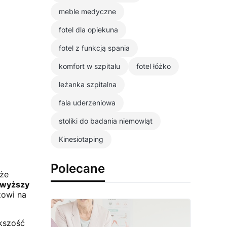
meble medyczne
fotel dla opiekuna
fotel z funkcją spania
komfort w szpitalu
fotel łóżko
leżanka szpitalna
fala uderzeniowa
stoliki do badania niemowląt
Kinesiotaping
Polecane
kże
jwyższy
zowi na
ększość