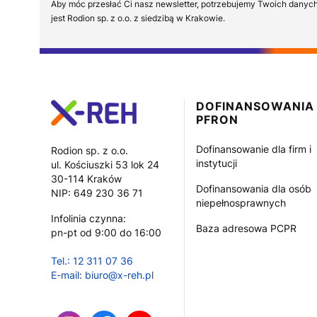
Aby móc przesłać Ci nasz newsletter, potrzebujemy Twoich danyc
jest Rodion sp. z o.o. z siedzibą w Krakowie.
Linki w stopce
DOFINANSOWANIA
PFRON
Dofinansowanie dla firm i
Rodion sp. z o.o.
instytucji
ul. Kościuszki 53 lok 24
30-114 Kraków
Dofinansowania dla osób
NIP: 649 230 36 71
niepełnosprawnych
Infolinia czynna:
Baza adresowa PCPR
pn-pt od 9:00 do 16:00
Tel.: 12 311 07 36
E-mail: biuro@x-reh.pl