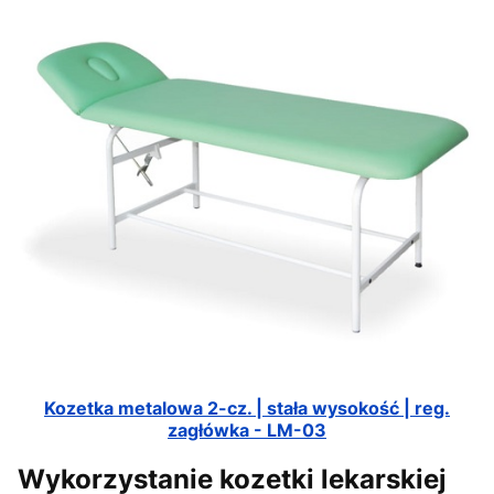
Kozetka metalowa 2-cz. | stała wysokość | reg.
zagłówka - LM-03
Wykorzystanie kozetki lekarskiej