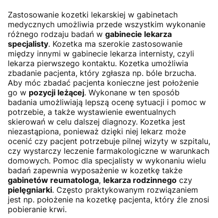
Zastosowanie kozetki lekarskiej w gabinetach
medycznych umożliwia przede wszystkim wykonanie
różnego rodzaju badań w
gabinecie lekarza
specjalisty
. Kozetka ma szerokie zastosowanie
między innymi w gabinecie lekarza internisty, czyli
lekarza pierwszego kontaktu. Kozetka umożliwia
zbadanie pacjenta, który zgłasza np. bóle brzucha.
Aby móc zbadać pacjenta konieczne jest położenie
go w
pozycji leżącej
. Wykonane w ten sposób
badania umożliwiają lepszą ocenę sytuacji i pomoc w
potrzebie, a także wystawienie ewentualnych
skierowań w celu dalszej diagnozy. Kozetka jest
niezastąpiona, ponieważ dzięki niej lekarz może
ocenić czy pacjent potrzebuje pilnej wizyty w szpitalu,
czy wystarczy leczenie farmakologiczne w warunkach
domowych. Pomoc dla specjalisty w wykonaniu wielu
badań zapewnia wyposażenie w kozetkę także
gabinetów reumatologa
,
lekarza rodzinnego
czy
pielęgniarki
. Często praktykowanym rozwiązaniem
jest np. położenie na kozetkę pacjenta, który źle znosi
pobieranie krwi.