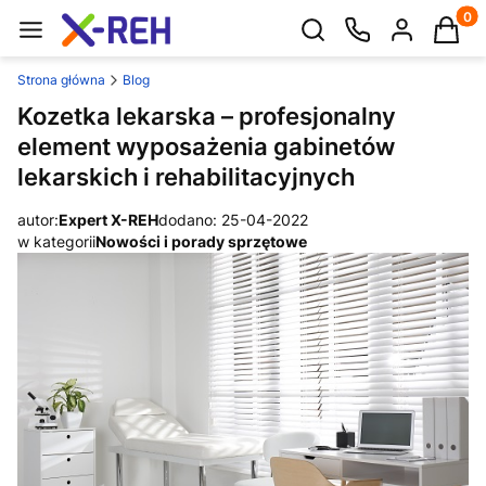
Produk
Otwórz wyszukiwarkę
Strona główna
Blog
Kozetka lekarska – profesjonalny
element wyposażenia gabinetów
lekarskich i rehabilitacyjnych
autor:
Expert X-REH
dodano: 25-04-2022
w kategorii
Nowości i porady sprzętowe