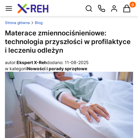
Produk
Otwórz wyszukiwarkę
Strona główna
Blog
Materace zmiennociśnieniowe:
technologia przyszłości w profilaktyce
i leczeniu odleżyn
autor:
Ekspert X-Reh
dodano: 11-08-2025
w kategorii
Nowości i porady sprzętowe