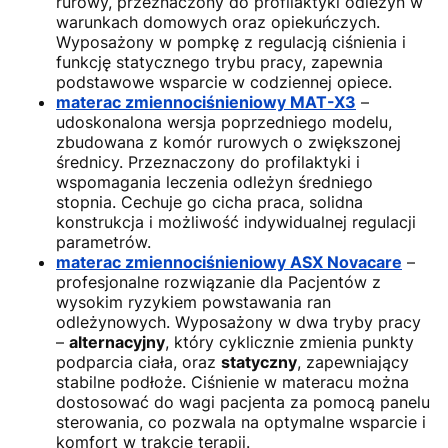
rurowy, przeznaczony do profilaktyki odleżyn w
warunkach domowych oraz opiekuńczych.
Wyposażony w pompkę z regulacją ciśnienia i
funkcję statycznego trybu pracy, zapewnia
podstawowe wsparcie w codziennej opiece.
materac zmiennociśnieniowy MAT-X3
–
udoskonalona wersja poprzedniego modelu,
zbudowana z komór rurowych o zwiększonej
średnicy. Przeznaczony do profilaktyki i
wspomagania leczenia odleżyn średniego
stopnia. Cechuje go cicha praca, solidna
konstrukcja i możliwość indywidualnej regulacji
parametrów.
materac zmiennociśnieniowy ASX Novacare
–
profesjonalne rozwiązanie dla Pacjentów z
wysokim ryzykiem powstawania ran
odleżynowych. Wyposażony w dwa tryby pracy
–
alternacyjny
, który cyklicznie zmienia punkty
podparcia ciała, oraz
statyczny
, zapewniający
stabilne podłoże. Ciśnienie w materacu można
dostosować do wagi pacjenta za pomocą panelu
sterowania, co pozwala na optymalne wsparcie i
komfort w trakcie terapii.