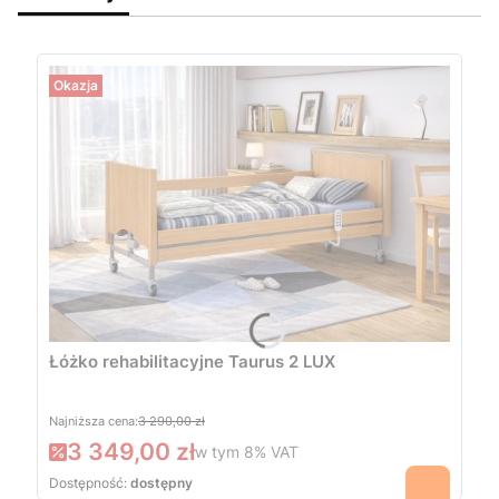
Okazja
Łóżko rehabilitacyjne Taurus 2 LUX
Najniższa cena:
3 290,00 zł
3 349,00 zł
w tym
8%
VAT
Dostępność:
dostępny