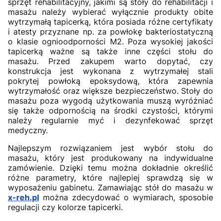
sprzęt rehabilitacyjny, jakimi są stoły do rehabilitacji i
masażu należy wybierać wyłącznie produkty obite
wytrzymałą tapicerką, która posiada różne certyfikaty
i atesty przyznane np. za powłokę bakteriostatyczną
o klasie ognioodporności M2. Poza wysokiej jakości
tapicerką ważne są także inne części stołu do
masażu. Przed zakupem warto dopytać, czy
konstrukcja jest wykonana z wytrzymałej stali
pokrytej powłoką epoksydową, która zapewnia
wytrzymałość oraz większe bezpieczeństwo. Stoły do
masażu poza wygodą użytkowania muszą wyróżniać
się także odpornością na środki czystości, którymi
należy regularnie myć i dezynfekować sprzęt
medyczny.
Najlepszym rozwiązaniem jest wybór stołu do
masażu, który jest produkowany na indywidualne
zamówienie. Dzięki temu można dokładnie określić
różne parametry, które najlepiej sprawdzą się w
wyposażeniu gabinetu. Zamawiając stół do masażu w
x-reh.pl
można zdecydować o wymiarach, sposobie
regulacji czy kolorze tapicerki.