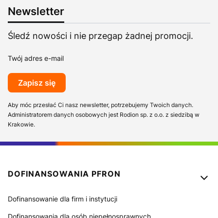
Newsletter
Śledź nowości i nie przegap żadnej promocji.
Twój adres e-mail
Zapisz się
Aby móc przesłać Ci nasz newsletter, potrzebujemy Twoich danych.
Administratorem danych osobowych jest Rodion sp. z o.o. z siedzibą w
Krakowie.
Linki w stopce
DOFINANSOWANIA PFRON
Dofinansowanie dla firm i instytucji
Dofinansowania dla osób niepełnosprawnych