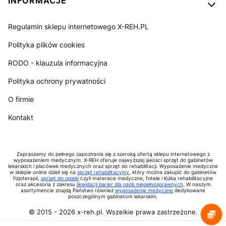
INFORMACJE
Regulamin sklepu internetowego X-REH.PL
Polityka plików cookies
RODO - klauzula informacyjna
Polityka ochrony prywatności
O firmie
Kontakt
Zapraszamy do pełnego zapoznania się z szeroką ofertą sklepu internetowego z
wyposażeniem medycznym. X-REH oferuje najwyższej jakości sprzęt do gabinetów
lekarskich i placówek medycznych oraz sprzęt do rehabilitacji. Wyposażenie medyczne
w sklepie online dzieli się na
sprzęt rehabilitacyjny
, który można zakupić do gabinetów
fizjoterapii,
sprzęt do opieki
czyli materace medyczne, fotele i łóżka rehabilitacyjne
oraz akcesoria z zakresu
likwidacji barier dla osób niepełnosprawnych
. W naszym
asortymencie znajdą Państwo również
wyposażenie medyczne
dedykowane
poszczególnym gabinetom lekarskim.
© 2015 -
2026
x-reh.pl. Wszelkie prawa zastrzeżone.